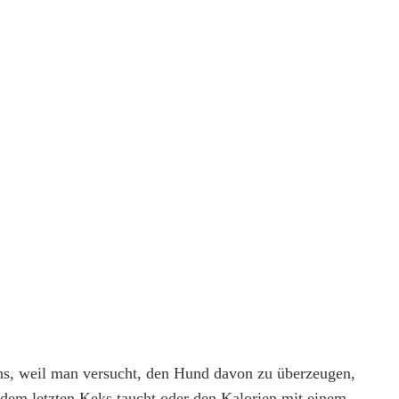
stens, weil man versucht, den Hund davon zu überzeugen,
dem letzten Keks taucht oder den Kalorien mit einem