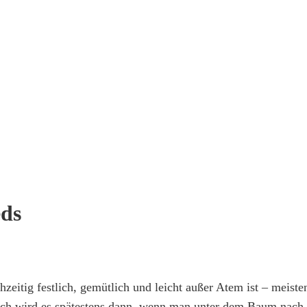
eds
chzeitig festlich, gemütlich und leicht außer Atem ist – mei
lich wird es spätestens dann, wenn man unter dem Baum nach 